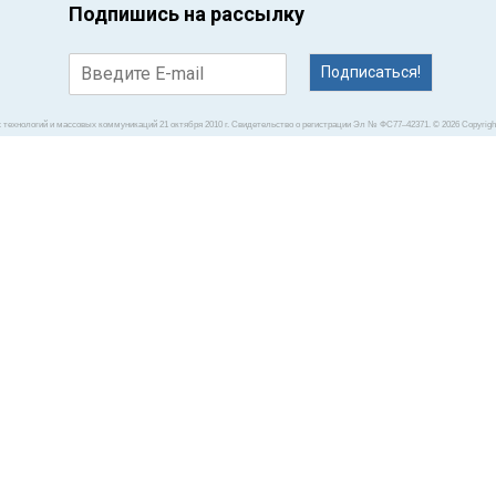
Подпишись на рассылку
Подписаться!
Ведущие сексологи
технологий и массовых коммуникаций 21 октября 2010 г. Свидетельство о регистрации Эл № ФС77–42371. © 2026 Copyright 
все случаи жизни!
акте? Хотите забер
привлекательности?
случаев существую
сексе! Читайте о н
‹
›