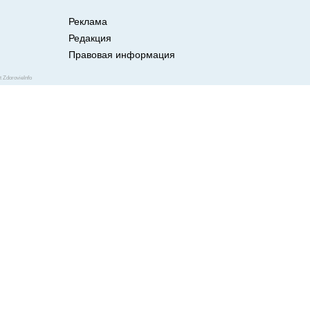
Реклама
Редакция
Правовая информация
 рекомендуют сексуальные позы на
ZdorovieInfo
 Испытываете боль при половом
еменеть? Не уверены в своей
 Для этих и многих других
т наиболее благоприятные позы в
их в нашем слайд-шоу.