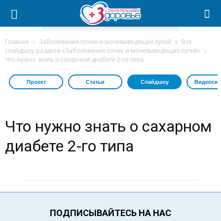
Главная
Заболевания почек и мочевыводящих путей
Все
слайдшоу раздела «Заболевания почек и мочевыводящих путей»
Что нужно знать о сахарном диабете 2-го типа
Проект
Статьи
Слайдшоу
Видеосю
Что нужно знать о сахарном
диабете 2-го типа
ПОДПИСЫВАЙТЕСЬ НА НАС