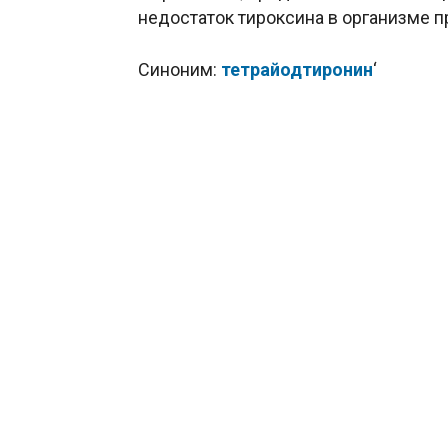
недостаток тироксина
в организме п
Синоним:
тетрайодтиронин
‘