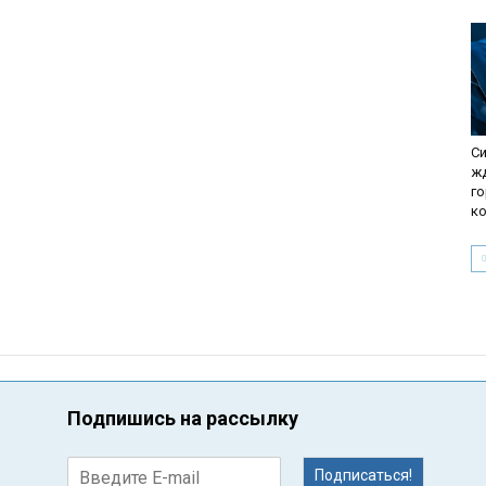
Си
жд
г
к
Подпишись на рассылку
Подписаться!