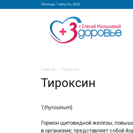
Пятница, 7 августа, 2026
Сайт
zdorovieinfo.ru
–
крупнейший
медицинский
интернет-
портал
России
Главная
Тироксин
Тироксин
‘(
thyroxinum
)
Гормон щитовидной железы, повыша
в организме; представляет собой й