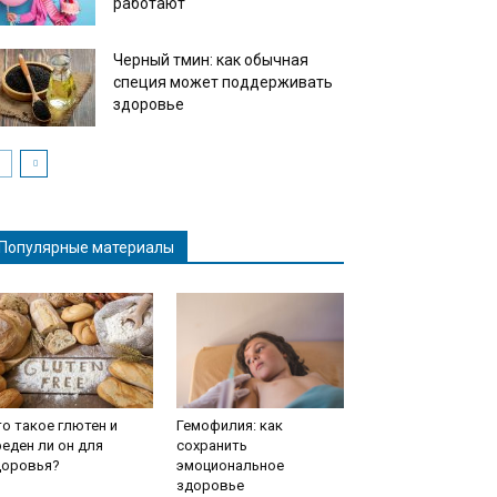
работают
Черный тмин: как обычная
специя может поддерживать
здоровье
Популярные материалы
о такое глютен и
Гемофилия: как
еден ли он для
сохранить
доровья?
эмоциональное
здоровье