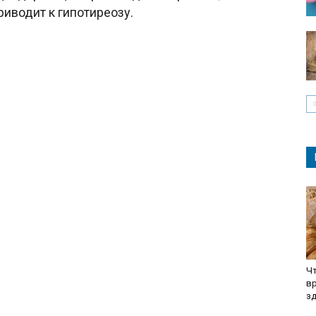
риводит к гипотиреозу.
Чт
вр
з