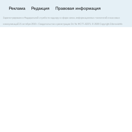
Реклама
Редакция
Правовая информация
Зарегистрировано в Федеральной службе по надзору в сфере связи, информационных технологий и массовых
коммуникаций 21 октября 2010 г. Свидетельство о регистрации Эл № ФС77–42371. © 2026 Copyright ZdorovieInfo