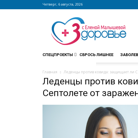
Четверг, 6 августа, 2026
Сайт
zdorovieinfo.ru
–
крупнейший
медицинский
интернет-
СПЕЦПРОЕКТЫ
СБРОСЬ ЛИШНЕЕ
ЗАБОЛЕ
портал
России
Главная
Леденцы против ковида: защищает ли С
Леденцы против кови
Септолете от зараже