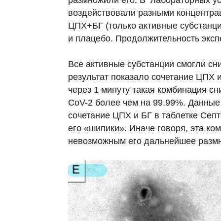
размножили его. В лабораторных ус
воздействовали разными концентра
ЦПХ+БГ (только активные субстанци
и плацебо. Продолжительность экспе
Все активные субстанции смогли сни
результат показало сочетание ЦПХ и
через 1 минуту такая комбинация с
CoV-2 более чем на 99.99%. Данны
сочетание ЦПХ и БГ в таблетке Сеп
его «шипики». Иначе говоря, эта ко
невозможным его дальнейшее разм