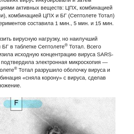
ловиях вирус инкубировали и затем
циями активных веществ: ЦПХ, комбинацией
и), комбинацией ЦПХ и БГ (Септолете Тотал)
риментов составила 1 мин., 5 мин. и 15 мин.
зить вирусную нагрузку, но наилучший
®
 БГ в таблетке Септолете
Тотал. Всего
низила исходную концентрацию вируса SARS-
е подтвердила электронная микроскопия —
®
толете
Тотал разрушило оболочку вируса и
мбинация «сняла корону» с вируса, сделав
ножение.