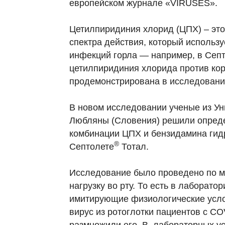
европейском журнале «VIRUSES».
Цетилпиридиния хлорид (ЦПХ) – эт
спектра действия, который использ
инфекций горла — например, в Сеп
цетилпиридиния хлорида против ко
продемонстрирована в исследования
В новом исследовании ученые из Ун
Любляны (Словения) решили опреде
комбинации ЦПХ и бензидамина гидр
®
Септолете
Тотал.
Исследование было проведено по мет
нагрузку во рту. То есть в лаборат
имитирующие физиологические усло
вирус из ротоглотки пациентов с C