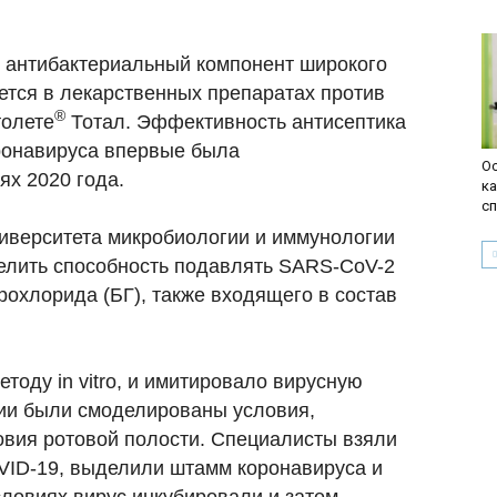
о антибактериальный компонент широкого
уется в лекарственных препаратах против
®
толете
Тотал. Эффективность антисептика
ронавируса впервые была
О
х 2020 года.
ка
сп
иверситета микробиологии и иммунологии
лить способность подавлять SARS-CoV-2
охлорида (БГ), также входящего в состав
оду in vitro, и имитировало вирусную
ории были смоделированы условия,
вия ротовой полости. Специалисты взяли
OVID-19, выделили штамм коронавируса и