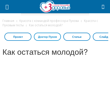
Главная
Красота с командой профессора Пухова
Красота с
Пуховым тесты
Как остаться молодой?
Проект
Доктор Пухов
Статьи
Слайдш
Как остаться молодой?