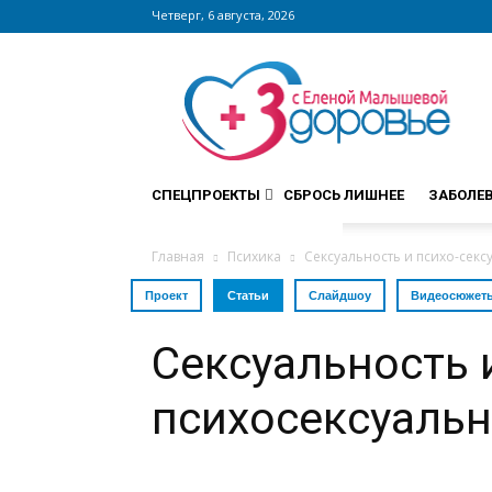
Четверг, 6 августа, 2026
Сайт
zdorovieinfo.ru
–
крупнейший
медицинский
интернет-
СПЕЦПРОЕКТЫ
СБРОСЬ ЛИШНЕЕ
ЗАБОЛЕ
портал
России
Главная
Психика
Сексуальность и психо-секс
Проект
Статьи
Слайдшоу
Видеосюжет
Сексуальность 
психосексуальн