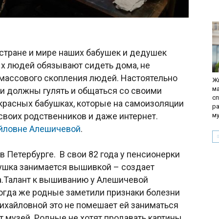
 стране и мире наших бабушек и дедушек
х людей обязывают сидеть дома, не
 массового скопления людей. Настоятельно
Жи
ма
и должны гулять и общаться со своими
сп
екрасных бабушках, которые на самоизоляции
р
своих родственников и даже интернет.
м
йловне Алешичевой
.
 Петербурге. В свои 82 года у пенсионерки
бушка занимается вышивкой – создает
а.Талант к вышиванию у Алешичевой
Тогда же родные заметили признаки болезни
Михайловной это не помешает ей заниматься
музей. Родные не хотят продавать картины