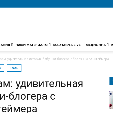
ВАНИЯ
НАШИ МАТЕРИАЛЫ
MALYSHEVA.LIVE
МЕДИЦИНА
грам: удивительная история бабушки-блогера с болезнью Альцгеймера
у
Тесты
ам: удивительная
и-блогера с
геймера