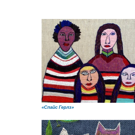
«Спайс Герлз»