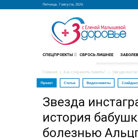
Пятница, 7 августа, 2026
Сайт
zdorovieinfo.ru
–
крупнейший
медицинский
интернет-
СПЕЦПРОЕКТЫ
СБРОСЬ ЛИШНЕЕ
ЗАБОЛЕ
портал
России
Главная
Как сохранить память?
Звезда инста
Проект
Статьи
Видеосюжеты
Слайдшо
Звезда инстагр
история бабушк
болезнью Альц