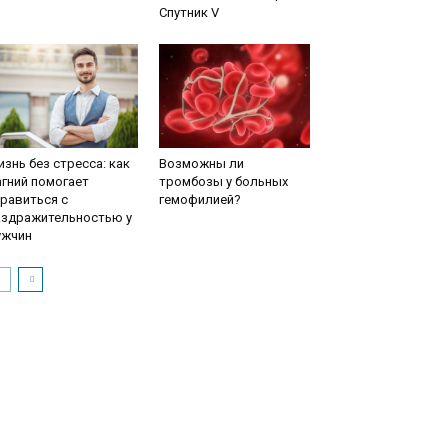
Спутник V
знь без стресса: как
Возможны ли
гний помогает
тромбозы у больных
равиться с
гемофилией?
аздражительностью у
ужчин