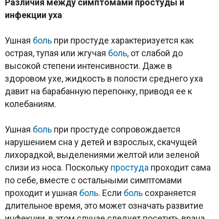
Различия между симптомами простуды и
инфекции уха
Ушная
боль
при простуде характеризуется как
острая, тупая или жгучая
боль
, от слабой до
высокой степени интенсивности. Даже в
здоровом ухе, жидкость в полости среднего уха
давит на барабанную перепонку, приводя ее к
колебаниям.
Ушная
боль
при простуде сопровождается
нарушением сна у детей и взрослых, скачущей
лихорадкой, выделениями желтой или зеленой
слизи из носа. Поскольку
простуда
проходит сама
по себе, вместе с остальными симптомами
проходит и ушная
боль
. Если
боль
сохраняется
длительное время, это может означать развитие
инфекции, в этом случае следует посетить врача