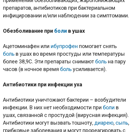
применении обезболивающих, жаропонижающих
препаратов, антибиотиков при бактериальном
инфицировании и/или наблюдении за симптомами.
Обезболивание при
боли
в ушах
Ацетоминафен или
ибупрофен
помогает снять
боль
в ушах во время простуды или температуры
более 38,9С. Эти препараты снимают
боль
на пару
часов (в ночное время
боль
усиливается).
Антибиотики при инфекции уха
Антибиотики уничтожают бактерии – возбудители
инфекции. В них нет необходимости при
боли
в
ушах, связанной с простудой (вирусная инфекция).
Антибиотики могут вызвать тошноту,
диарею
,
сыпь
,
грибковые заболевания и могут прореагировать с