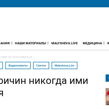
ВАНИЯ
НАШИ МАТЕРИАЛЫ
MALYSHEVA.LIVE
МЕДИЦИНА
а ими не пользоваться
Видеосюжеты
Свитки
Malysheva.Live
причин никогда ими
я