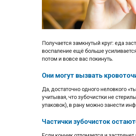
Получается замкнутый круг: еда зас
воспаление ещё больше усиливается. 
потом и вовсе вас покинуть.
Они могут вызвать кровоточ
Да, достаточно одного неловкого «ты
учитывая, что зубочистки не стерил
упаковок), в рану можно занести ин
Частички зубочисток остают
Если кончик отломается и застрянет