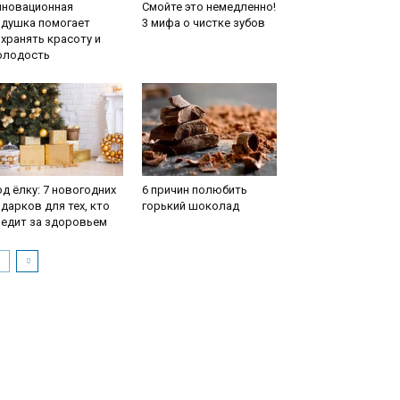
нновационная
Смойте это немедленно!
одушка помогает
3 мифа о чистке зубов
хранять красоту и
олодость
д ёлку: 7 новогодних
6 причин полюбить
дарков для тех, кто
горький шоколад
ледит за здоровьем