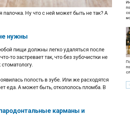
И
п
палочка. Ну что с ней может быть не так? А
со
м
 не нужны
 любой пищи должны легко удаляться после
что-то застревает так, что без зубочистки не
По
к стоматологу.
по
с
появилась полость в зубе. Или же расходятся
ет еда. А может быть, откололось пломба. В
 пародонтальные карманы и