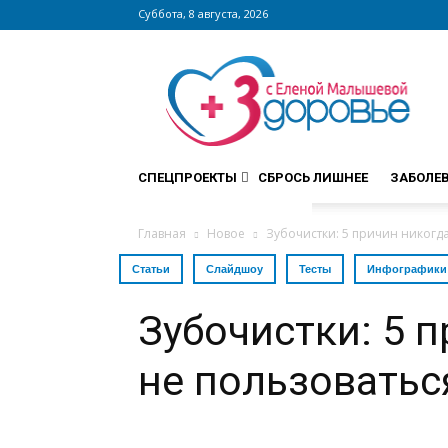
Суббота, 8 августа, 2026
Сайт
zdorovieinfo.ru
–
крупнейший
медицинский
интернет-
СПЕЦПРОЕКТЫ
СБРОСЬ ЛИШНЕЕ
ЗАБОЛЕ
портал
России
Главная
Новое
Зубочистки: 5 причин никогд
Статьи
Слайдшоу
Тесты
Инфографики
Зубочистки: 5 
не пользоватьс