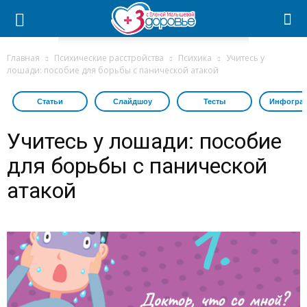
Главная
Психические расстройства
Психика
Учитесь у
лошади: пособие для борьбы с панической атакой
Статьи
Слайдшоу
Тесты
Инфогра
Учитесь у лошади: пособие
для борьбы с панической
атакой