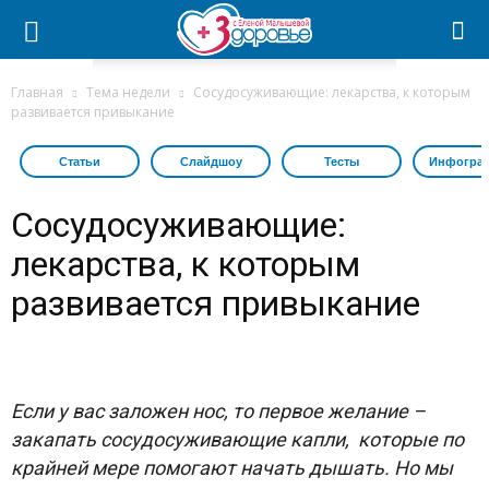
Главная
Тема недели
Сосудосуживающие: лекарства, к которым
развивается привыкание
Статьи
Слайдшоу
Тесты
Инфогра
Сосудосуживающие:
лекарства, к которым
развивается привыкание
Если у вас заложен нос, то первое желание –
закапать сосудосуживающие капли, которые по
крайней мере помогают начать дышать. Но мы