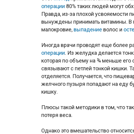
операции
80% таких людей могут обх
Правда, из-за плохой усвояемости п
вынуждены принимать витамины. В п
малокровие,
выпадение
волос и
ост
Иногда врачи проводят еще более 
операции
. Из желудка делается тонк
которая по объему на ¾ меньше его 
связывают с петлей тонкой кишки. Т
отделяется. Получается, что пищев
желчного пузыря попадают на еду б
кишку.
Плюсы такой методики в том, что та
потеря веса.
Однако это вмешательство относитс