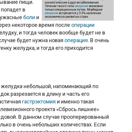
вывание пищи.
онкологические и другие заболевания.
Лечение такого типа
ожирения
возможно
 попадет в
только операционным путем. Морбидное
ожирение
встречается у 3-5% населения
т ужасные
боли
и
экономически развитых стран.
 через некоторое время после
операции
елудку, и тогда человек вообще будет не в
 случае будет нужна новая
операция
. В очень
енку желудка, и тогда его приходится
о желудка небольшой, напоминающий по
док разрезается в длину и часть его
астичная
гастрэктомия
и именно такая
елевизионного проекта «Сбрось лишнее»
довой. В данном случае прооперированный
олько в очень небольших количествах. Если