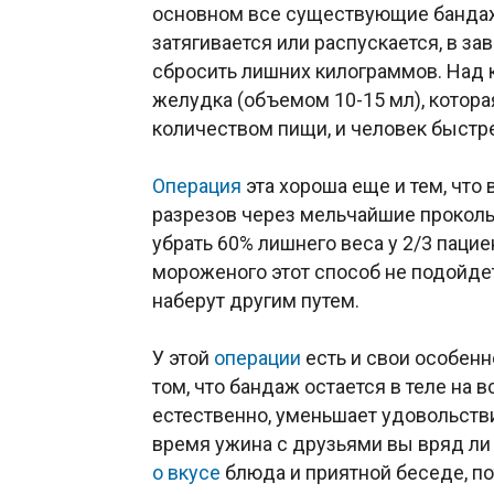
основном все существующие бандаж
затягивается или распускается, в за
сбросить лишних килограммов. Над 
желудка (объемом 10-15 мл), котор
количеством пищи, и человек быстр
Операция
эта хороша еще и тем, что
разрезов через мельчайшие проколы
убрать 60% лишнего веса у 2/3 паци
мороженого этот способ не подойдет
наберут другим путем.
У этой
операции
есть и свои особенн
том, что бандаж остается в теле на в
естественно, уменьшает удовольстви
время ужина с друзьями вы вряд ли
о вкусе
блюда и приятной беседе, п