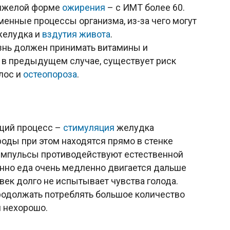
тяжелой форме
ожирения
– с ИМТ более 60.
енные процессы организма, из-за чего могут
елудка и
вздутия живота
.
нь должен принимать витамины и
и в предыдущем случае, существует риск
лос и
остеопороза
.
щий процесс –
стимуляция
желудка
оды при этом находятся прямо в стенке
 импульсы противодействуют естественной
енно еда очень медленно двигается дальше
век долго не испытывает чувства голода.
родолжать потреблять большое количество
я нехорошо.