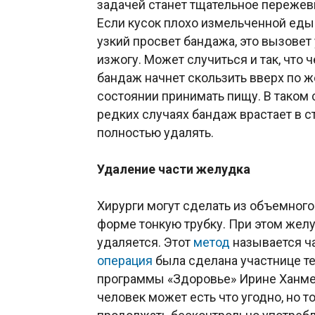
задачей станет тщательное переже
Если кусок плохо измельченной еды
узкий просвет бандажа, это вызове
изжогу. Может случиться и так, что
бандаж начнет скользить вверх по ж
состоянии принимать пищу. В таком
редких случаях бандаж врастает в ст
полностью удалять.
Удаление части желудка
Хирурги могут сделать из объемног
форме тонкую трубку. При этом желу
удаляется. Этот
метод
называется ч
операция
была сделана участнице т
программы «Здоровье» Ирине Ханме
человек может есть что угодно, но т