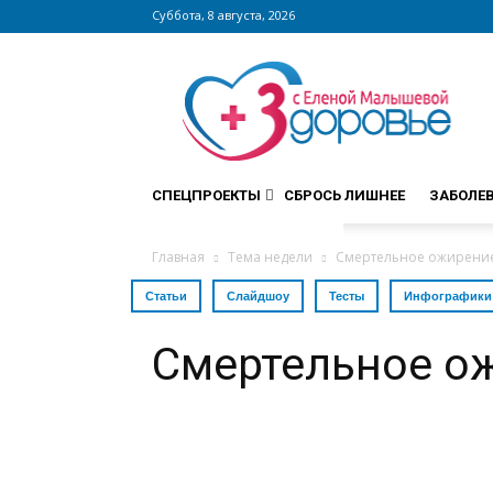
Суббота, 8 августа, 2026
Сайт
zdorovieinfo.ru
–
крупнейший
медицинский
интернет-
СПЕЦПРОЕКТЫ
СБРОСЬ ЛИШНЕЕ
ЗАБОЛЕ
портал
России
Главная
Тема недели
Смертельное ожирени
Статьи
Слайдшоу
Тесты
Инфографики
Смертельное о