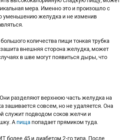
лять высококалорийную сладкую пищу, может
икальная мера. Именно это и произошло с
по уменьшению желудка и не изменив
авляться.
 большого количества пищи тонкая трубка
м зашита внешняя сторона желудка, может
случаях в шве могут появиться дыры, что
 Они разделяют верхнюю часть желудка на
 зашивается совсем, но не удаляется. Она
й служит подводом соков желчи и
шку. А
пища
попадает прямиком туда.
 более 45 и диабетом 2-го типа. После