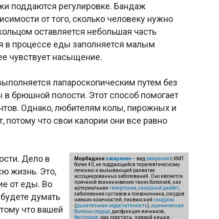
и поддаются регулировке. Бандаж
висимости от того, сколько человеку нужно
кольцом оставляется небольшая часть
ая в процессе еды заполняется малым
ее чувствует насыщение.
 выполняется лапароскопическим путем без
 в брюшной полости. Этот способ помогает
ентов. Однако, любителям колы, пирожных и
, потому что свои калории они все равно
ости. Дело в
Морбидное
ожирение
– вид
ожирения
с ИМТ
более 40, не поддающийся терапевтическому
сю жизнь. Это,
лечению и вызывающий развитие
ассоциированных заболеваний. Оно является
е от еды. Во
причиной возникновения таких болезней, как
артериальная
гипертония
,
сахарный диабет
,
заболевания суставов и позвоночника, сосудов
 будете думать
нижних конечностей, пиквикский
синдром
(
дыхательная недостаточность
),
ишемическая
отому что вашей
болезнь сердца
, дисфункция яичников,
бесплодие
, рак простаты, прямой кишки,