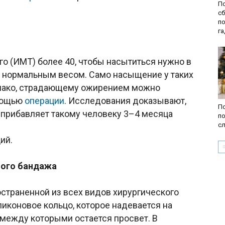
По
сб
п
г
го (ИМТ) более 40, чтобы насытиться нужно в
 с нормальным весом. Само насыщение у таких
днако, страдающему ожирением можно
омощью
операции
. Исследования доказывают,
По
прибавляет такому человеку 3–4 месяца
по
с
ий.
мого бандажа
страненной из всех видов хирургического
ликоновое кольцо, которое надевается на
, между которыми остается просвет. В