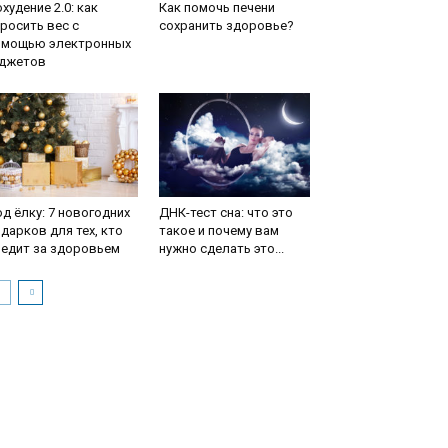
худение 2.0: как
Как помочь печени
росить вес с
сохранить здоровье?
омощью электронных
аджетов
д ёлку: 7 новогодних
ДНК-тест сна: что это
дарков для тех, кто
такое и почему вам
ледит за здоровьем
нужно сделать это...