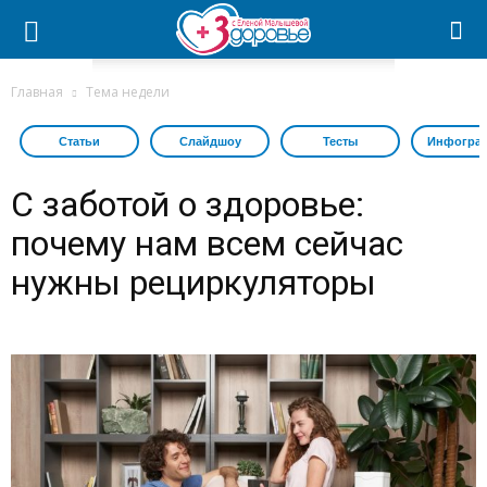
Главная
Тема недели
Статьи
Слайдшоу
Тесты
Инфогра
С заботой о здоровье:
почему нам всем сейчас
нужны рециркуляторы