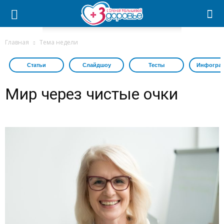
Главная
Тема недели
Статьи
Слайдшоу
Тесты
Инфогра
Мир через чистые очки