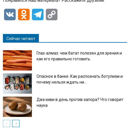
Понравился наш материала? Расскажите друзьям:
VK
Odnoklassniki
Telegram
Copy
Link
Сейчас читают
Глаз-алмаз: чем батат полезен для зрения и
как его правильно готовить
Опасное в банке. Как распознать ботулизм и
почему нельзя ждать ни...
Два киви в день против запора? Что говорит
наука