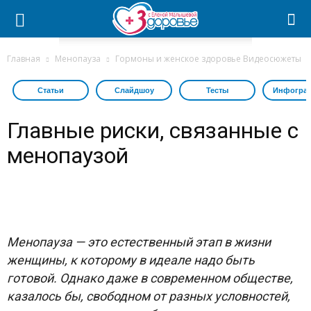
Главная
Менопауза
Гормоны и женское здоровье Видеосюжеты
Статьи
Слайдшоу
Тесты
Инфогра
Главные риски, связанные с
менопаузой
Менопауза — это естественный этап в жизни
женщины, к которому в идеале надо быть
готовой. Однако даже в современном обществе,
казалось бы, свободном от разных условностей,