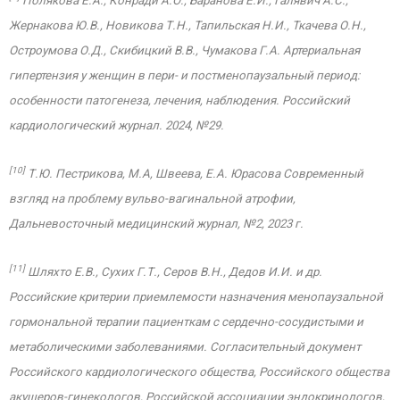
Полякова Е.А., Конради А.О., Баранова Е.И., Галявич А.С.,
Жернакова Ю.В., Новикова Т.Н., Тапильская Н.И., Ткачева О.Н.,
Остроумова О.Д., Скибицкий В.В., Чумакова Г.А. Артериальная
гипертензия у женщин в пери- и постменопаузальный период:
особенности патогенеза, лечения, наблюдения. Российский
кардиологический журнал. 2024, №29.
[10]
Т.Ю. Пестрикова, М.А, Швеева, Е.А. Юрасова Современный
взгляд на проблему вульво-вагинальной атрофии,
Дальневосточный медицинский журнал, №2, 2023 г.
[11]
Шляхто Е.В., Сухих Г.Т., Серов В.Н., Дедов И.И. и др.
Российские критерии приемлемости назначения менопаузальной
гормональной терапии пациенткам с сердечно-сосудистыми и
метаболическими заболеваниями. Согласительный документ
Российского кардиологического общества, Российского общества
акушеров-гинекологов, Российской ассоциации эндокринологов,