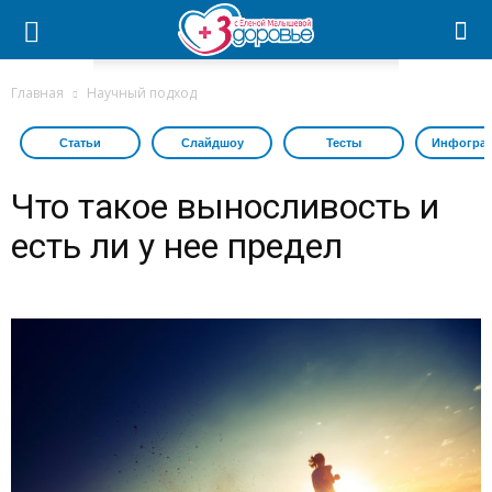
Главная
Научный подход
Статьи
Слайдшоу
Тесты
Инфогра
Что такое выносливость и
есть ли у нее предел