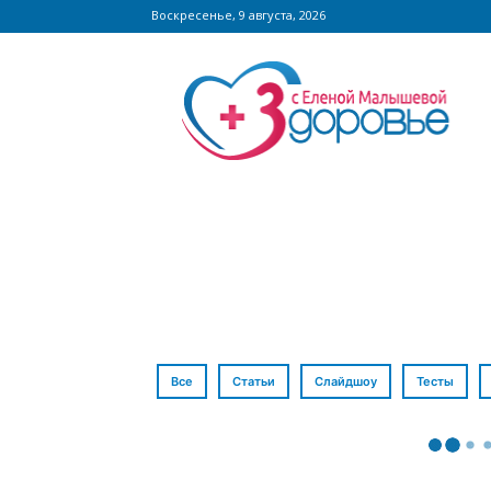
Воскресенье, 9 августа, 2026
Сайт
zdorovieinfo.ru
–
крупнейший
медицинский
интернет-
портал
России
Все
Статьи
Слайдшоу
Тесты