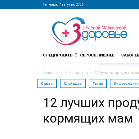
Пятница, 7 августа, 2026
Сайт
zdorovieinfo.ru
–
крупнейший
медицинский
интернет-
СПЕЦПРОЕКТЫ
СБРОСЬ ЛИШНЕЕ
ЗАБОЛЕ
портал
России
Главная
Тема недели
12 лучших продуктов д
Статьи
Слайдшоу
Тесты
Инфографики
12 лучших прод
кормящих мам