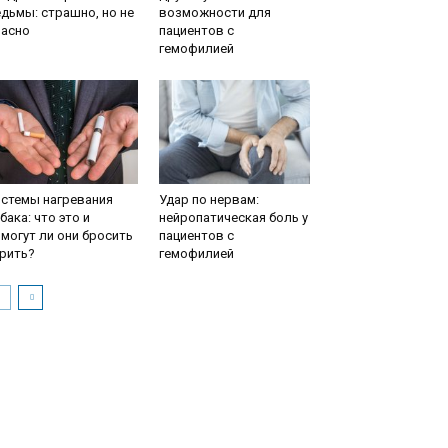
дьмы: страшно, но не
возможности для
пасно
пациентов с
гемофилией
истемы нагревания
Удар по нервам:
бака: что это и
нейропатическая боль у
могут ли они бросить
пациентов с
рить?
гемофилией