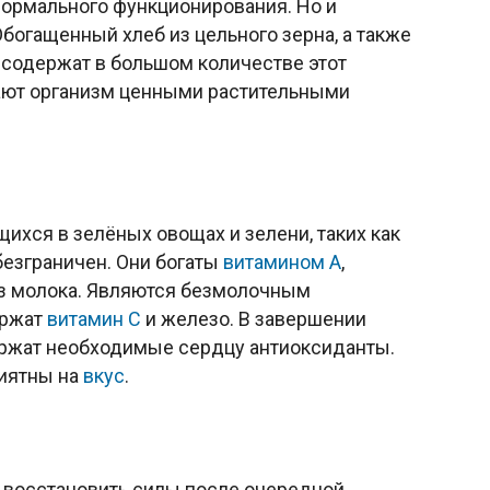
ормального функционирования. Но и
Обогащенный хлеб из цельного зерна, а также
 содержат в большом количестве этот
жают организм ценными растительными
ихся в зелёных овощах и зелени, таких как
безграничен. Они богаты
витамином А
,
из молока. Являются безмолочным
ержат
витамин С
и железо. В завершении
ержат необходимые сердцу антиоксиданты.
риятны на
вкус
.
 восстановить силы после очередной