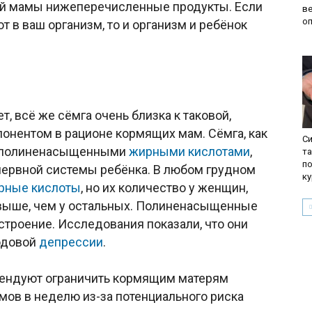
ей мамы нижеперечисленные продукты. Если
ве
о
т в ваш организм, то и организм и ребёнок
, всё же сёмга очень близка к таковой,
онентом в рационе кормящих мам. Сёмга, как
С
та полиненасыщенными
жирными кислотами
,
та
по
нервной системы ребёнка. В любом грудном
ку
рные кислоты
, но их количество у женщин,
 выше, чем у остальных. Полиненасыщенные
троение. Исследования показали, что они
одовой
депрессии
.
ендуют ограничить кормящим матерям
мов в неделю из-за потенциального риска