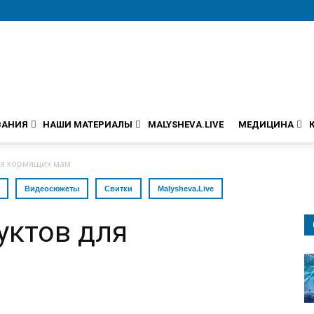
ВАНИЯ
НАШИ МАТЕРИАЛЫ
MALYSHEVA.LIVE
МЕДИЦИНА
ля кормящих мам
Видеосюжеты
Свитки
Malysheva.Live
уктов для