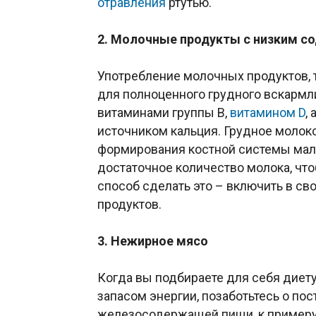
отравления
ртутью.
2. Молочные продукты с низким с
Употребление молочных продуктов, та
для полноценного грудного вскармл
витаминами группы В,
витамином D
,
источником кальция. Грудное молок
формирования костной системы мал
достаточное количество молока, ч
способ сделать это – включить в с
продуктов.
3. Нежирное мясо
Когда вы подбираете для себя диет
запасом энергии, позаботьтесь о по
железосодержащей пищи, к примеру