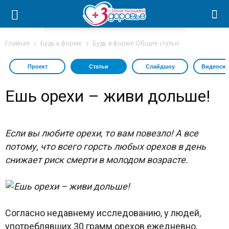
Главная
Будь в форме
Будь в форме Общие статьи
Проект
Статьи
Слайдшоу
Видеосю
Ешь орехи – живи дольше!
Если вы любите орехи, то вам повезло! А все
потому, что всего горсть любых орехов в день
снижает риск смерти в молодом возрасте.
Согласно недавнему исследованию, у людей,
употреблявших 30 грамм орехов ежедневно,