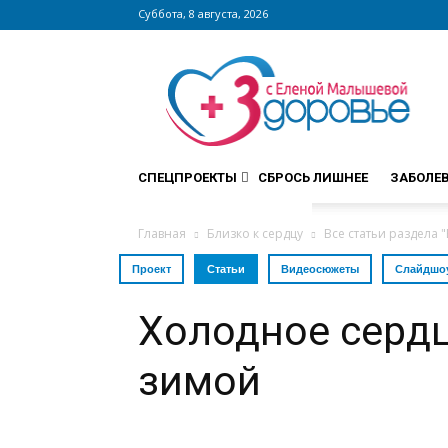
Суббота, 8 августа, 2026
Сайт
zdorovieinfo.ru
–
крупнейший
медицинский
интернет-
СПЕЦПРОЕКТЫ
СБРОСЬ ЛИШНЕЕ
ЗАБОЛЕ
портал
России
Главная
Близко к сердцу
Все статьи раздела "
Проект
Статьи
Видеосюжеты
Слайдшо
Холодное сердц
зимой