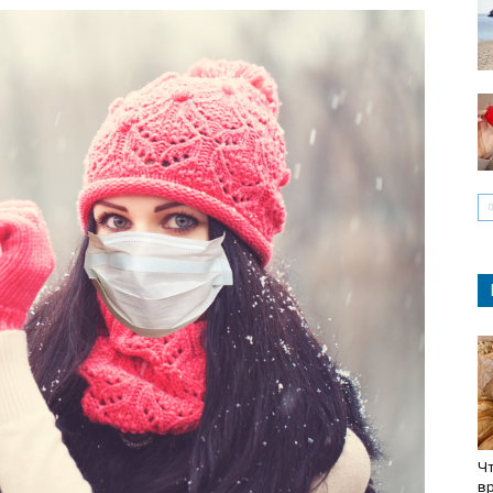
Чт
вр