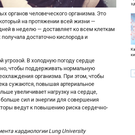
з
ых органов человеческого организма. Это
который на протяжении всей жизни —
 дней в неделю — доставляет ко всем клеткам
х получала достаточно кислорода и
Ка
к
й угрозой. В холодную погоду сердце
вно, чтобы поддерживать нормальную
реохлаждения организма. При этом, чтобы
века сужаются, повышая артериальное
льше увеличивает нагрузку на сердце,
 больше сил и энергии для совершения
кторы ведут к повышению риска сердечно-
мента кардиологии
Lung
University