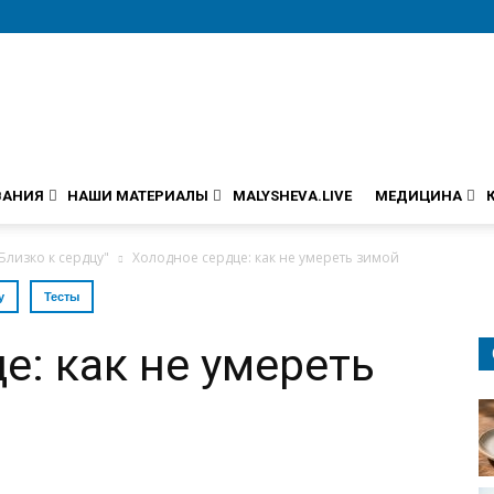
ВАНИЯ
НАШИ МАТЕРИАЛЫ
MALYSHEVA.LIVE
МЕДИЦИНА
Близко к сердцу"
Холодное сердце: как не умереть зимой
у
Тесты
е: как не умереть