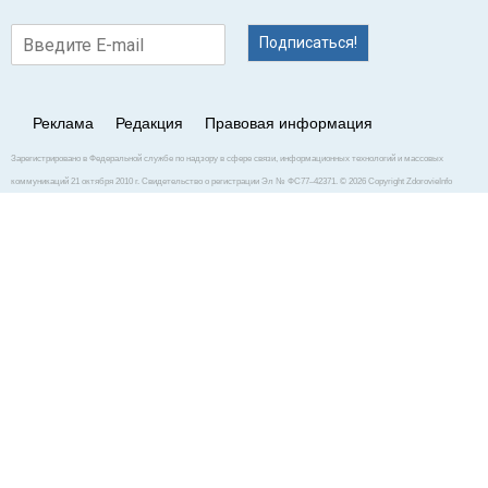
Подписаться!
Реклама
Редакция
Правовая информация
Зарегистрировано в Федеральной службе по надзору в сфере связи, информационных технологий и массовых
коммуникаций 21 октября 2010 г. Свидетельство о регистрации Эл № ФС77–42371. © 2026 Copyright ZdorovieInfo