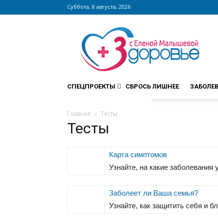
Суббота, 8 августа, 2026
Сайт
zdorovieinfo.ru
–
крупнейший
медицинский
интернет-
СПЕЦПРОЕКТЫ
СБРОСЬ ЛИШНЕЕ
ЗАБОЛЕ
портал
России
Главная
Тесты
Тесты
Карта симптомов
Узнайте, на какие заболевания
Заболеет ли Ваша семья?
Узнайте, как защитить себя и бл