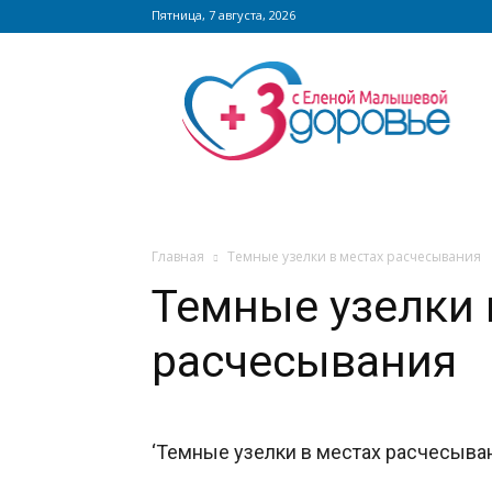
Пятница, 7 августа, 2026
Сайт
zdorovieinfo.ru
–
крупнейший
медицинский
интернет-
портал
России
Главная
Темные узелки в местах расчесывания
Темные узелки 
расчесывания
‘Темные узелки в местах расчесыва