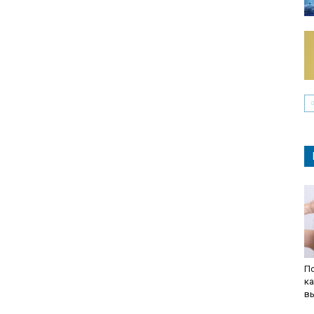
По
ка
в