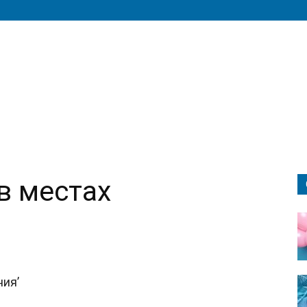
в местах
ния’