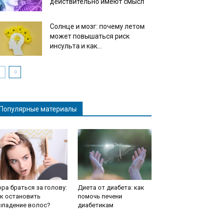
действительно имеют смысл
Солнце и мозг: почему летом
может повышаться риск
инсульта и как...
Популярные материалы
ра браться за голову:
Диета от диабета: как
к остановить
помочь печени
ыпадение волос?
диабетикам