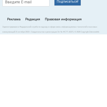
Подписаться!
Реклама
Редакция
Правовая информация
Зарегистрировано в Федеральной службе по надзору в сфере связи, информационных технологий и массовых
коммуникаций 21 октября 2010 г. Свидетельство о регистрации Эл № ФС77–42371. © 2026 Copyright ZdorovieInfo