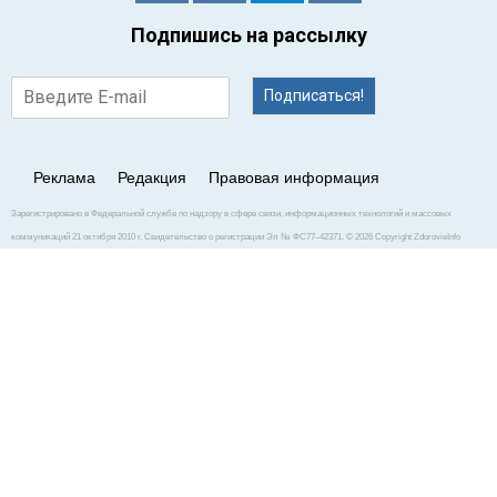
Подпишись на рассылку
Подписаться!
Реклама
Редакция
Правовая информация
Зарегистрировано в Федеральной службе по надзору в сфере связи, информационных технологий и массовых
коммуникаций 21 октября 2010 г. Свидетельство о регистрации Эл № ФС77–42371. © 2026 Copyright ZdorovieInfo