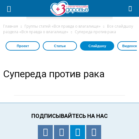
Главная
Группы статей «Вся правда о влагалище»
Все слайдшоу
раздела «Вся правда о влагалище»
Супереда против рака
Проект
Статьи
Слайдшоу
Видеосю
Супереда против рака
ПОДПИСЫВАЙТЕСЬ НА НАС