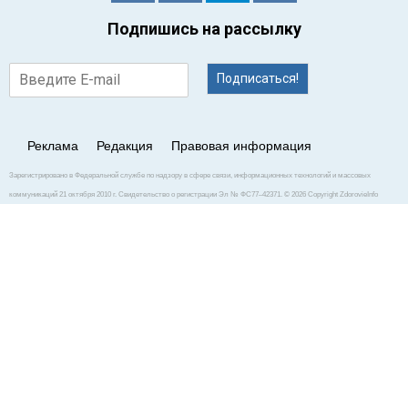
Подпишись на рассылку
Подписаться!
Реклама
Редакция
Правовая информация
Зарегистрировано в Федеральной службе по надзору в сфере связи, информационных технологий и массовых
коммуникаций 21 октября 2010 г. Свидетельство о регистрации Эл № ФС77–42371. © 2026 Copyright ZdorovieInfo