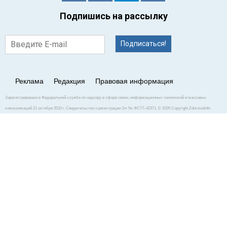
Подпишись на рассылку
Подписаться!
Реклама
Редакция
Правовая информация
Зарегистрировано в Федеральной службе по надзору в сфере связи, информационных технологий и массовых
коммуникаций 21 октября 2010 г. Свидетельство о регистрации Эл № ФС77–42371. © 2026 Copyright ZdorovieInfo