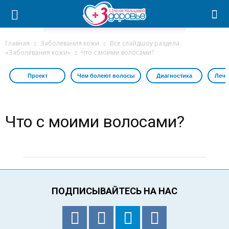
Главная
Заболевания кожи
Все слайдшоу раздела
«Заболевания кожи»
Что с моими волосами?
Проект
Чем болеют волосы
Диагностика
Лече
Что с моими волосами?
ПОДПИСЫВАЙТЕСЬ НА НАС