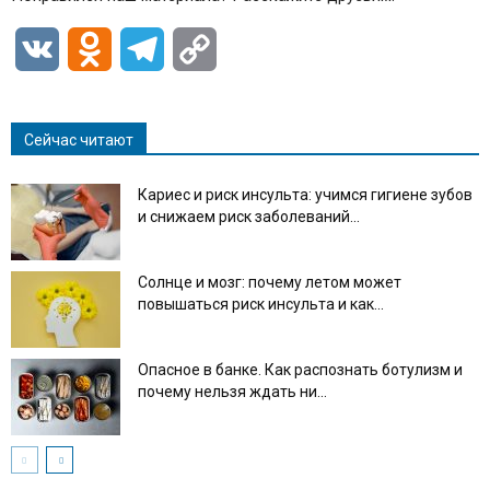
VK
Odnoklassniki
Telegram
Copy
Link
Сейчас читают
Кариес и риск инсульта: учимся гигиене зубов
и снижаем риск заболеваний...
Солнце и мозг: почему летом может
повышаться риск инсульта и как...
Опасное в банке. Как распознать ботулизм и
почему нельзя ждать ни...