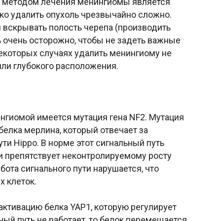
 методом лечения менингиомы является
ко удалить опухоль чрезвычайно сложно.
я вскрывать полость черепа (производить
ь очень осторожно, чтобы не задеть важные
некоторых случаях удалить менингиому не
или глубокого расположения.
нингиомой имеется мутация гена NF2. Мутация
елка мерлина, который отвечает за
ти Hippo. В норме этот сигнальный путь
 и препятствует неконтролируемому росту
абота сигнального пути нарушается, что
 клеток.
ктивацию белка YAP1, которую регулирует
ный путь не работает, то белок перемещается