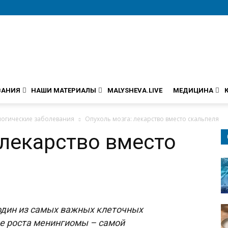
ВАНИЯ
НАШИ МАТЕРИАЛЫ
MALYSHEVA.LIVE
МЕДИЦИНА
огические заболевания
Опухоль мозга: лекарство вместо скальпеля
 лекарство вместо
один из самых важных клеточных
ве роста менингиомы – самой