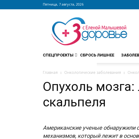
Пятница, 7 августа, 2026
Сайт
zdorovieinfo.ru
–
крупнейший
медицинский
интернет-
СПЕЦПРОЕКТЫ
СБРОСЬ ЛИШНЕЕ
ЗАБОЛЕ
портал
России
Главная
Онкологические заболевания
Онкол
Опухоль мозга:
скальпеля
Американские ученые обнаружили 
механизмов, который лежит в осно