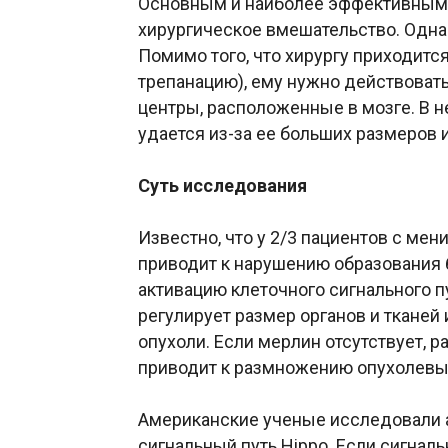
Основным и наиболее эффективным
хирургическое вмешательство. Одна
Помимо того, что хирургу приходитс
трепанацию), ему нужно действоват
центры, расположенные в мозге. В 
удается из-за ее больших размеров 
Суть исследования
Известно, что у 2/3 пациентов с ме
приводит к нарушению образования б
активацию клеточного сигнального пу
регулирует размер органов и тканей
опухоли. Если мерлин отсутствует, р
приводит к размножению опухолевых
Американские ученые исследовали а
сигнальный путь Hippo. Если сигналь