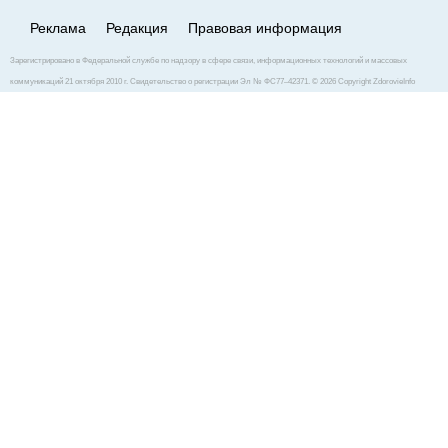
Реклама
Редакция
Правовая информация
Зарегистрировано в Федеральной службе по надзору в сфере связи, информационных технологий и массовых
коммуникаций 21 октября 2010 г. Свидетельство о регистрации Эл № ФС77–42371. © 2026 Copyright ZdorovieInfo