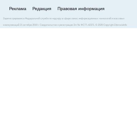
Реклама
Редакция
Правовая информация
Зарегистрировано в Федеральной службе по надзору в сфере связи, информационных технологий и массовых
коммуникаций 21 октября 2010 г. Свидетельство о регистрации Эл № ФС77–42371. © 2026 Copyright ZdorovieInfo