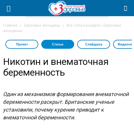
Главная
Здоровье женщины
Все статьи раздела «Здоровье
женщины»
Проект
Статьи
Слайдшоу
Видеосю
Никотин и внематочная
беременность
Один из механизмов формирования внематочной
беременности раскрыт. Британские ученые
установили, почему курение приводит к
внематочной беременности.