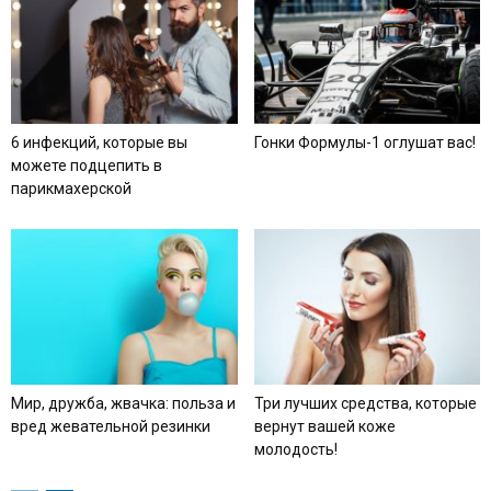
6 инфекций, которые вы
Гонки Формулы-1 оглушат вас!
можете подцепить в
парикмахерской
Мир, дружба, жвачка: польза и
Три лучших средства, которые
вред жевательной резинки
вернут вашей коже
молодость!