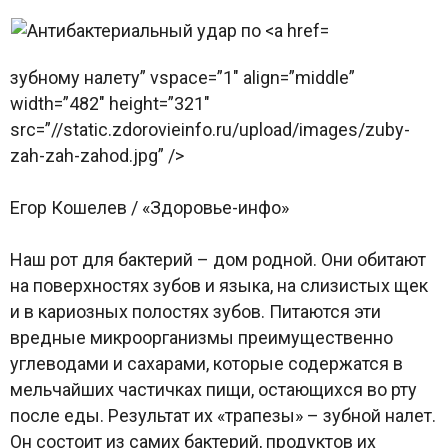
зубному налету” vspace=”1″ align=”middle”
width=”482″ height=”321″
src=”//static.zdorovieinfo.ru/upload/images/zuby-
zah-zah-zahod.jpg” />
Егор Кошелев / «Здоровье-инфо»
Наш рот для бактерий – дом родной. Они обитают
на поверхностях зубов и языка, на слизистых щек
и в кариозных полостях зубов. Питаются эти
вредные микроорганизмы преимущественно
углеводами и сахарами, которые содержатся в
мельчайших частичках пищи, остающихся во рту
после еды. Результат их «трапезы» – зубной налет.
Он состоит из самих бактерий, продуктов их