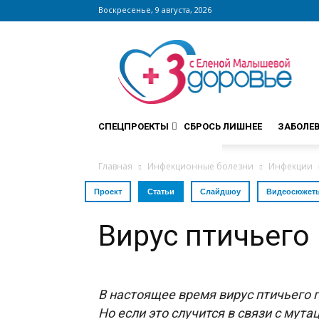
Воскресенье, 9 августа, 2026
Сайт
zdorovieinfo.ru
–
крупнейший
медицинский
интернет-
СПЕЦПРОЕКТЫ
СБРОСЬ ЛИШНЕЕ
ЗАБОЛЕ
портал
России
Главная
Инфекционные болезни
Инфекции
Проект
Статьи
Слайдшоу
Видеосюжет
Вирус птичьего
В настоящее время вирус птичьего г
Но если это случится в связи с мут