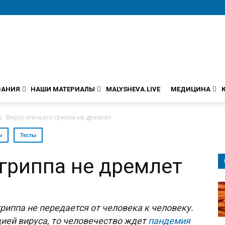
ВАНИЯ
НАШИ МАТЕРИАЛЫ
MALYSHEVA.LIVE
МЕДИЦИНА
Вирус птичьего гриппа не дремлет
ы
Тесты
 гриппа не дремлет
риппа не передается от человека к человеку.
ацией вируса, то человечество ждет
пандемия