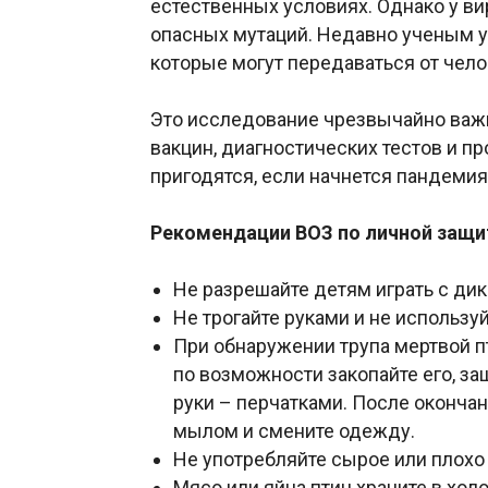
естественных условиях. Однако у вир
опасных мутаций. Недавно ученым у
которые могут передаваться от чело
Это исследование чрезвычайно важн
вакцин, диагностических тестов и п
пригодятся, если начнется пандемия
Рекомендации ВОЗ по личной защит
Не разрешайте детям играть с ди
Не трогайте руками и не использу
При обнаружении трупа мертвой п
по возможности закопайте его, за
руки – перчатками. После окончан
мылом и смените одежду.
Не употребляйте сырое или плохо 
Мясо или яйца птиц храните в хол