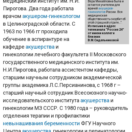
медицинский институт им. Н.И.
Вера Михайловна была и
остается учителем для
Пирогова. Два года работала
врачей
акушеров-
гинекологов
России. Вся
врачом
акушером-гинекологом
медицинская
общественность скорбит об
в Целиноградской области. С
этой страшной утрате…”.
Из письма в адрес
телеканала “Россия 24”
1963 по 1966 гг проходила
от имени коллег и
близких
обучение в аспирантуре на
В.М.Сидельниковой
кафедре
акушерства
и
гинекологии лечебного факультета II Московского
государственного медицинского института им.
Н.И.Пирогова, работала ассистентом кафедры,
старшим научным сотрудником академической
группы академика Л.С.Персианинова, с 1968 г –
старший научный сотрудник Всесоюзного научно-
исследовательского института
акушерства
и
гинекологии МЗ СССР. С 1980 года – руководитель
отделения терапии и профилактики
невынашивания беременности
ФГУ Научного
Центра
акушерства
, гинекологии и перинатологии