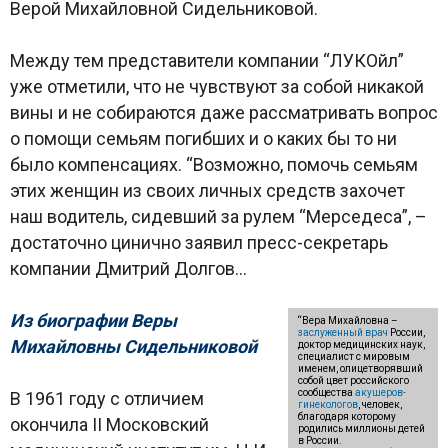
Верой Михайловной Сидельниковой.
Между тем представители компании “ЛУКОйл”
уже отметили, что не чувствуют за собой никакой
вины и не собираются даже рассматривать вопрос
о помощи семьям погибших и о каких бы то ни
было компенсациях. “Возможно, помочь семьям
этих женщин из своих личных средств захочет
наш водитель, сидевший за рулем “Мерседеса”, –
достаточно цинично заявил пресс-секретарь
компании Дмитрий Долгов…
Из биографии Веры
“Вера Михайловна –
заслуженный врач
России,
Михайловны Сидельниковой
доктор медицинских наук,
специалист с мировым
именем, олицетворявший
собой цвет российского
сообщества
акушеров-
В 1961 году с отличием
гинекологов
, человек,
благодаря которому
окончила II Московский
родились миллионы детей
в России.