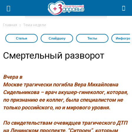
Главная
Тема недели
Статьи
Слайдшоу
Тесты
Инфогра
Смертельный разворот
Вчера в
Москве трагически погибла Вера Михайловна
Сидельникова – врач акушер-гинеколог, которая,
по признанию ее коллег, была специалистом не
только российского, но и мирового уровня.
По свидетельствам очевидцев трагического ДТП
на Ленинском проспекте, “Ситроен”, которым