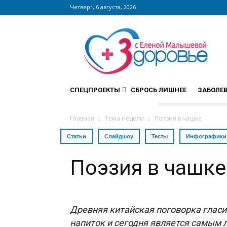
Четверг, 6 августа, 2026
Сайт
zdorovieinfo.ru
–
крупнейший
медицинский
интернет-
СПЕЦПРОЕКТЫ
СБРОСЬ ЛИШНЕЕ
ЗАБОЛЕ
портал
России
Главная
Тема недели
Поэзия в чашке
Статьи
Слайдшоу
Тесты
Инфографики
Поэзия в чашке
Древняя китайская поговорка гласит
напиток и сегодня является самым 