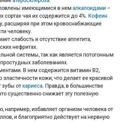
чение
атеросклероза
.
словлены имеющимися в нем
алкалоидами
–
х сортах чая их содержится до 4%.
Кофеин
у, расширяя при этом кровоснабжающие
сти человеку.
ает слабость и отсутствие аппетита,
ских нефритах.
льной системы, так как является потогонным
простудных заболеваниях.
ментами. В нем содержится витамин В2,
эластичности кожи, что делает ее красивой
т зубы от
кариеса
. Правда, в большинстве
 что существенно снижает эту полезную
, например, избавляет организм человека от
ллов, и благоприятно действует на нервную