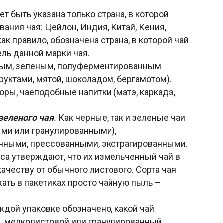
т быть указана только страна, в которой
ания чая: Цейлон, Индия, Китай, Кения,
ак правило, обозначена страна, в которой чай
ль данной марки чая.
ным, зеленым, полуферментированным
руктами, мятой, шоколадом, бергамотом).
оры, чаеподобные напитки (матэ, каркадэ,
зеленого чая
.
Как черные, так и зеленые чаи
ыми или гранулированными),
нными, прессованными, экстрагированными.
са утверждают, что их измельченный чай в
качеству от обычного листового. Сорта чая
ать в пакетиках просто чайную пыль –
ждой упаковке обозначено, какой чай
й, мелколистовой или гранулированный.