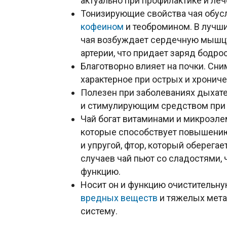
актуально при профилактике и ле
Тонизирующие свойства чая обу
кофеином
и теобромином. В лучши
чая возбуждает сердечную мышц
артерии, что придает заряд бодро
Благотворно влияет на почки. Сним
характерное при острых и хрониче
Полезен при заболеваниях дыхате
и стимулирующим средством при 
Чай богат витаминами и микроэле
которые способствует повышению 
и упругой, фтор, который оберегае
случаев чай пьют со сладостями,
функцию.
Носит он и функцию очистительную
вредных веществ
и тяжелых мета
систему.