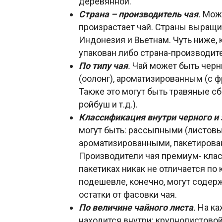
деревянной.
Страна – производитель чая
.
Може
произрастает чай. Страны выращив
Индонезия и Вьетнам. Чуть ниже, к
упакован либо страна-производите
По типу чая
.
Чай может быть чер
(оолонг), ароматизированным (с ф
Также это могут быть травяные сб
ройбуш и т.д.).
Классификация внутри черного и 
могут быть: рассыпными (листов
ароматизированными, пакетирова
Производители чая премиум- клас
пакетиках никак не отличается по 
подешевле, конечно, могут содерж
остатки от фасовки чая.
По величине чайного листа
.
На ка
находится внутри: крупнолистово