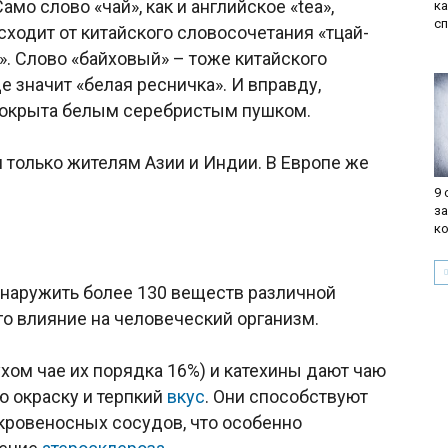
о слово «чай», как и английское «tea»,
ка
сп
исходит от китайского словосочетания «тцай-
». Слово «байховый» – тоже китайского
е значит «белая ресничка». И вправду,
 покрыта белым серебристым пушком.
н только жителям Азии и Индии. В Европе же
9
з
к
бнаружить более 130 веществ различной
о влияние на человеческий организм.
ухом чае их порядка 16%) и катехины дают чаю
ю окраску и терпкий
вкус
. Они способствуют
кровеносных сосудов, что особенно