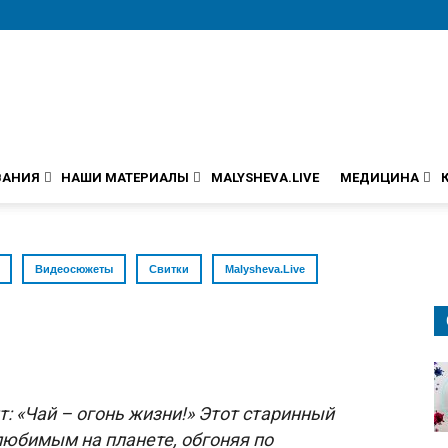
ВАНИЯ
НАШИ МАТЕРИАЛЫ
MALYSHEVA.LIVE
МЕДИЦИНА
Видеосюжеты
Свитки
Malysheva.Live
: «Чай – огонь жизни!» Этот старинный
любимым на планете, обгоняя по