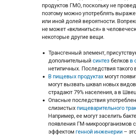
продуктов ГМО, поскольку не прове
поэтому можно употреблять выраже
или иной долей вероятности. Вопре
не может «вклиниться» в человечес
некоторые другие вещи.
Трансгенный элемент, присутству
дополнительный
синтез
белков
в 
нетипичных. Последствия такого 
В пищевых продуктах
могут появ
могут вызвать шквал новых видо
страдают 79% населения, а в Шве
Опасные последствия употреблени
слизистых
пищеварительного тра
Например, ее могут заселить бакте
появления ГМ-микроорганизмов с
эффектом
генной инженерии
– эт