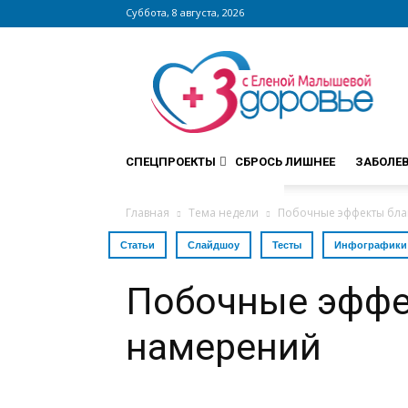
Суббота, 8 августа, 2026
Сайт
zdorovieinfo.ru
–
крупнейший
медицинский
интернет-
СПЕЦПРОЕКТЫ
СБРОСЬ ЛИШНЕЕ
ЗАБОЛЕ
портал
России
Главная
Тема недели
Побочные эффекты бла
Статьи
Слайдшоу
Тесты
Инфографики
Побочные эффе
намерений