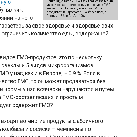
нную
Венгрия), а в большинстве стран обязательна
маркировка о присутствии в продукте ГМО-
утылки»,
элементов. Норма содержания ГМО в
продуктах: в Евросоюзе – не более 0,9%, в
Японии – 5%, в США – 10%.
оянии на него
опасаетесь за свое здоровье и здоровье свих
ы ограничить количество еды, содержащей
видов ГМО-продуктов, это по нескольку
а, свеклы и 5 видов микроорганизмов.
О у нас, как и в Европе,
–
0.9 %. Если в
ество ГМО, то он может продаваться без
эти нормы у нас всячески нарушаются и путем
а ГМО-составляющих, и простым
одукт содержит ГМО?
 входят во многие продукты фабричного
ь колбасы и сосиски – чемпионы по
упы, быстрые супы. Сюда же относим соевые