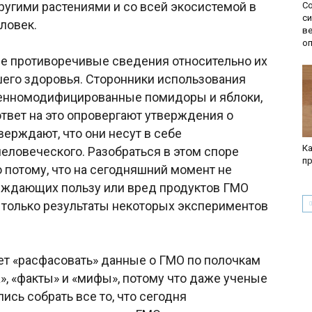
ругими растениями и со всей экосистемой в
Со
с
ловек.
ве
о
е противоречивые сведения относительно их
шего здоровья. Сторонники использования
енномодифицированные помидоры и яблоки,
ответ на это опровергают утверждения о
верждают, что они несут в себе
Ка
еловеческого. Разобраться в этом споре
пр
 потому, что на сегодняшний момент не
рждающих пользу или вред продуктов ГМО
 только результаты некоторых экспериментов
жет «расфасовать» данные о ГМО по полочкам
», «факты» и «мифы», потому что даже ученые
лись собрать все то, что сегодня