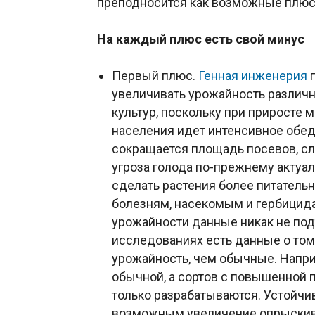
преподносится как возможные плюс
На каждый плюс есть свой минус
Первый плюс.
Генная инженерия
п
увеличивать урожайность различ
культур, поскольку при приросте 
населения идет интенсивное обед
сокращается площадь посевов, сл
угроза голода по-прежнему актуа
сделать растения более питательн
болезням, насекомым и гербицида
урожайности данные никак не под
исследованиях есть данные о том
урожайность, чем обычные. Напри
обычной, а сортов с повышенной п
только разрабатываются. Устойчи
возможным увеличение опрыскивани