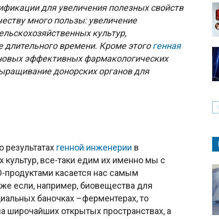
ификации для увеличения полезных свойств
честву много пользы: увеличение
ельскохозяйственных культур,
ие длительного времени. Кроме этого
генная
 новых эффективных фармакологических
выращивание донорских органов для
о результатах
генной инженерии
в
культур, все-таки едим их именно мы с
МО-продуктами касается нас самым
же если, например, биовещества для
иальных баночках –ферментерах, то
на широчайших открытых пространствах, а