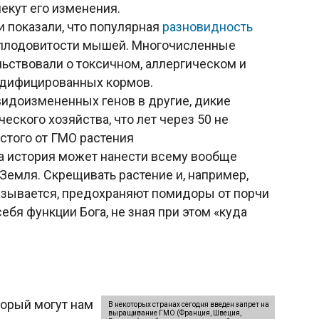
екут его изменения.
 показали, что популярная
разновидность
 плодовитости мышей. Многочисленные
ьствовали о токсичном, аллергическом и
одифицированных кормов.
идоизмененных генов в другие, дикие
еского хозяйства, что лет через 50 не
стого от ГМО растения
а история может нанести всему вообще
Земля. Скрещивать растение и, например,
азывается, предохраняют помидоры от порчи
а себя функции Бога, не зная при этом «куда
торый могут нам
В некоторых странах сегодня введен запрет на
выращивание ГМО (Франция, Швеция,