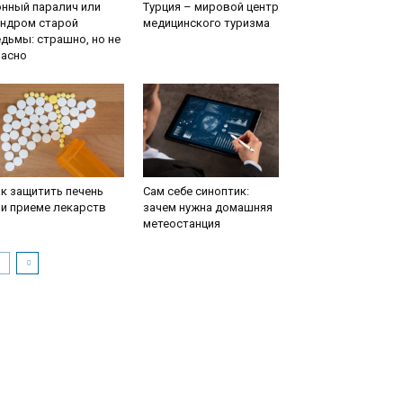
нный паралич или
Турция – мировой центр
индром старой
медицинского туризма
дьмы: страшно, но не
пасно
к защитить печень
Сам себе синоптик:
и приеме лекарств
зачем нужна домашняя
метеостанция