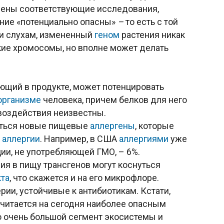
дены соответствующие исследования,
ние «потенциально опасны»
–
то есть с той
ки слухам, измененный
геном
растения никак
кие хромосомы, но вполне может делать
ющий в продукте, может потенцировать
организме
человека, причем белков для него
воздействия неизвестны.
иться новые пищевые
аллергены
, которые
в
аллергии
. Например, в США
аллергиями
уже
ции, не употребляющей ГМО, – 6%.
я в пищу трансгенов могут коснуться
кта
, что скажется и на его микрофлоре.
рии, устойчивые к антибиотикам. Кстати,
читается на сегодня наиболее опасным
о очень большой сегмент экосистемы и