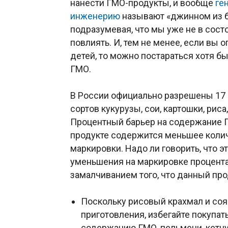
нанести ГМО-продукты, и вообще
ге
инженерию
называют «джинном из б
подразумевая, что мы уже не в сост
повлиять. И, тем не менее, если вы 
детей, то можно постараться хотя б
ГМО.
В России официально разрешены 17 
сортов кукурузы, сои, картошки, рис
Процентный барьер на содержание ГМ
продукте содержится меньшее колич
маркировки. Надо ли говорить, что 
уменьшения на маркировке процент
замалчиванием того, что данный пр
Поскольку рисовый крахмал и соя
приготовления, избегайте покупат
содержанию ГМО, пельмени, кетч