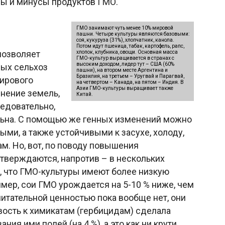
ы и минусы продуктов ГМО.
ГМО занимают чуть менее 10% мировой
пашни. Четыре культуры являются базовыми:
соя, кукуруза (31%), хлопчатник, канола.
Потом идут пшеница, табак, картофель, рапс,
озволяет
хлопок, клубника, овощи. Основная масса
ГМО-культур выращивается в странах с
высоким доходом, лидер тут – США (60%
ных сельхоз
пашни), на втором месте Аргентина и
Бразилия, на третьем – Уругвай и Парагвай,
мирового
на четвертом – Канада, на пятом – Индия. В
Азии ГМО-культуры выращивает также
нение земель,
Китай.
едовательно,
льна. С помощью же генных изменений можно
ыми, а также устойчивыми к засухе, холоду,
м. Но, вот, по поводу повышения
тверждаются, напротив – в нескольких
, что ГМО-культуры имеют более низкую
мер, сои ГМО урождается на 5-10 % ниже, чем
итательной ценностью пока вообще нет, они
вость к химикатам (гербицидам) сделала
я ими полей (на 4 %), а это как ни крути