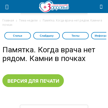
Главная
Тема недели
Памятка. Когда врача нет рядом. Камни в
почках
Статьи
Слайдшоу
Тесты
Инфогра
Памятка. Когда врача нет
рядом. Камни в почках