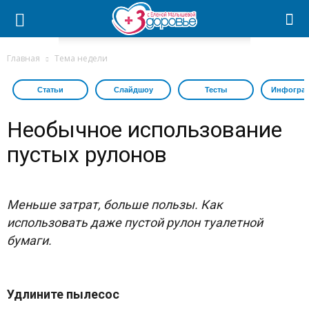
Главная
Тема недели
Статьи
Слайдшоу
Тесты
Инфогра
Необычное использование
пустых рулонов
Меньше затрат, больше пользы. Как
использовать даже пустой рулон туалетной
бумаги.
Удлините пылесос