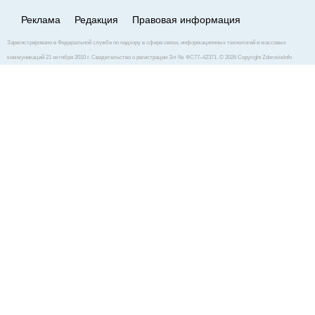
Реклама
Редакция
Правовая информация
Зарегистрировано в Федеральной службе по надзору в сфере связи, информационных технологий и массовых
коммуникаций 21 октября 2010 г. Свидетельство о регистрации Эл № ФС77–42371. © 2026 Copyright ZdorovieInfo