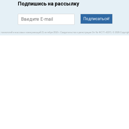
Подпишись на рассылку
Подписаться!
Так ли серьезны 
технологий и массовых коммуникаций 21 октября 2010 г. Свидетельство о регистрации Эл № ФС77–42371. © 2026 Copyright 
Грибок может быть
серьезной проблемо
стригущий лишай –
инфекцией и исчеза
У здорового челове
поверхности кожи, 
много времени пров
нелишним предприн
грибка.
‹
›