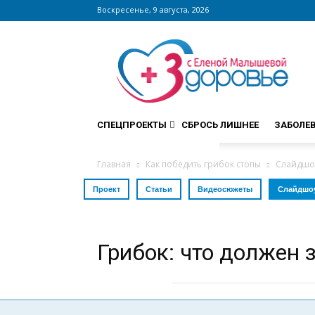
Воскресенье, 9 августа, 2026
Сайт
zdorovieinfo.ru
–
крупнейший
медицинский
интернет-
СПЕЦПРОЕКТЫ
СБРОСЬ ЛИШНЕЕ
ЗАБОЛЕ
портал
России
Главная
Как победить грибок стопы
Слайдшоу
Проект
Статьи
Видеосюжеты
Слайдшо
Грибок: что должен 