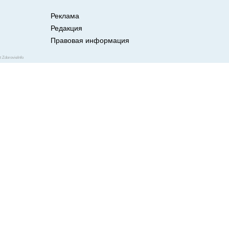
Реклама
Редакция
Правовая информация
грибковые инфекции?
ZdorovieInfo
 раздражающим, но редко является
й. Грибок стоп, паховый микоз и
 все они вызваны грибковой
ют так же легко, как и появляются.
ка инфекция не проникает глубже
поэтому и легко лечится. Если вы
одите в спортзале, то будет
ять кое-что для профилактики