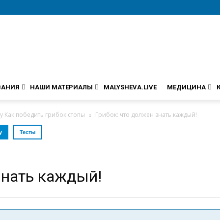
ВАНИЯ
НАШИ МАТЕРИАЛЫ
MALYSHEVA.LIVE
МЕДИЦИНА
 Как победить грибок стопы
Грибок: что должен знать каждый!
у
Тесты
знать каждый!