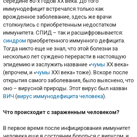
середине 80-х годов XX века. До того
иммунодефицит встречался только как
врожденное заболевание, здесь же врачи
столкнулись с приобретенным недостатком
иммунитета. СПИД – так и расшифровывается:
синдром
приобретенного иммунного дефицита.
Тогда никто еще не знал, что этой болезни за
несколько лет суждено перерасти в настоящую
эпидемию и заслужить название «
чумы
ХХ века»
(впрочем, и «
чумы
ХХI века» тоже). Вскоре после
открытия самого заболевания, было выяснено, что
оно – вирусной природы. Этот вирус был назван
ВИЧ
(
вирус иммунодефицита человека
).
Что происходит с зараженным человеком?
В первое время после инфицирования иммунитет
человека еще в состоянии бороться с вирусом, и