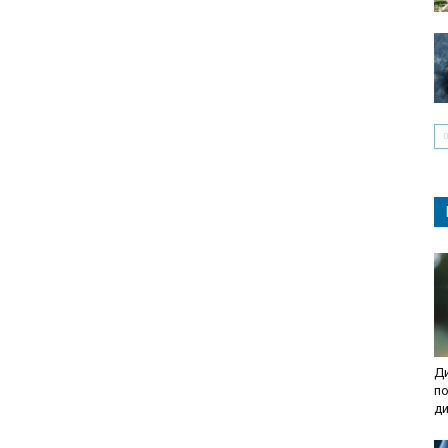
Ди
по
д