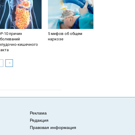
P-10 причин
5 мифов об общем
аболеваний
наркозе
елудочно-кишечного
ракта
Реклама
Редакция
Правовая информация