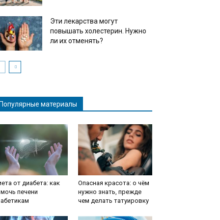
Эти лекарства могут
повышать холестерин. Нужно
ли их отменять?
Популярные материалы
ета от диабета: как
Опасная красота: о чём
мочь печени
нужно знать, прежде
иабетикам
чем делать татуировку