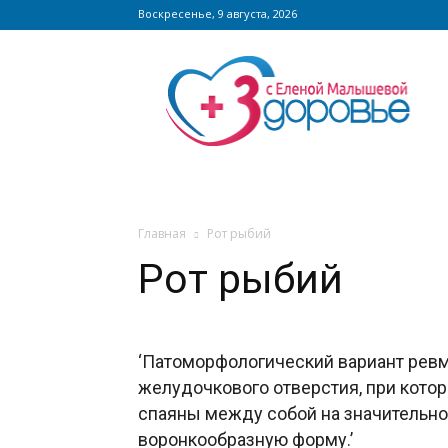
Воскресенье, 9 августа, 2026
Сайт
zdorovieinfo.ru
–
крупнейший
медицинский
интернет-
портал
России
Главная
Рот рыбий
Рот рыбий
‘Патоморфологический вариант рев
желудочкового отверстия, при котор
спаяны между собой на значительном
воронкообразную форму.’