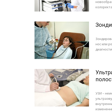
новообраз
колоректа
Зонди
Зондирова
нос или р
диагностич
Ультр
полос
УЗИ – неи
ультразву
внутренни
измененны