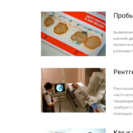
Пробы
Выявлени
ранней ди
Кровотеч
разными п
Рентг
Рентгенол
часто исп
пищеварит
требуют с
помощью..
Как и