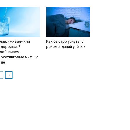
лая, «живая» или
Как быстро уснуть: 5
одородная?
рекомендаций учёных
азоблачаем
аркетинговые мифы о
оде