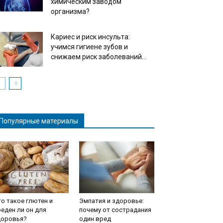
химическим заводом
организма?
Кариес и риск инсульта:
учимся гигиене зубов и
снижаем риск заболеваний...
Популярные материалы
о такое глютен и
Эмпатия и здоровье:
еден ли он для
почему от сострадания
доровья?
один вред