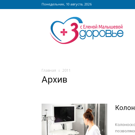
Понедельник, 10 августа, 2026
Сайт
zdorovieinfo.ru
–
крупнейший
медицинский
интернет-
портал
России
Главная
2011
Архив
Колон
Колоноско
позволяю