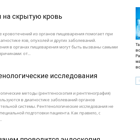
 на скрытую кровь
е кровотечений из органов пищеварения помогает при
агностике язв, опухолей и других заболеваний.
Та
ения в органах пищеварения могут быть вызваны самыми
в
ричинами: от...
Р
м
в
енологические исследования
огические методы (рентгеноскопия и рентгенография)
ользуются в диагностике заболеваний органов
ельной системы. Рентгенологические исследования не
пециальной подготовки пациента. Как правило, с
.
 зачем проводится эндоскопия