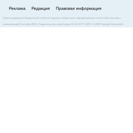
Реклама
Редакция
Правовая информация
Зарегистрировано в Федеральной службе по надзору в сфере связи, информационных технологий и массовых
коммуникаций 21 октября 2010 г. Свидетельство о регистрации Эл № ФС77–42371. © 2026 Copyright ZdorovieInfo