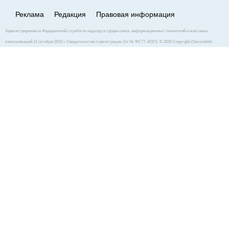
Реклама
Редакция
Правовая информация
Зарегистрировано в Федеральной службе по надзору в сфере связи, информационных технологий и массовых
коммуникаций 21 октября 2010 г. Свидетельство о регистрации Эл № ФС77–42371. © 2026 Copyright ZdorovieInfo